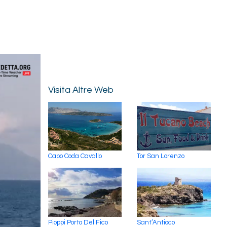
Visita Altre Web
Capo Coda Cavallo
Tor San Lorenzo
Pioppi Porto Del Fico
Sant’Antioco