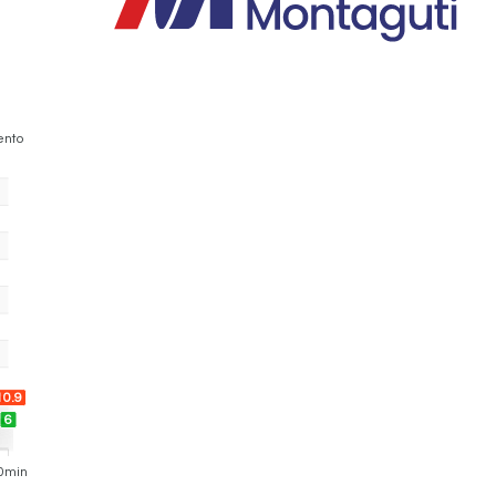
ento
10.9
6
0min