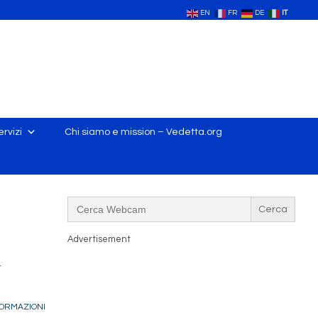
EN
FR
DE
IT
rvizi
Chi siamo e mission – Vedetta.org
Search
for:
Advertisement
.
ORMAZIONI