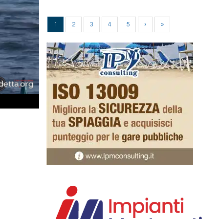
1
2
3
4
5
›
»