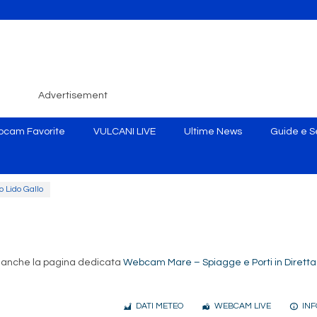
Advertisement
cam Favorite
VULCANI LIVE
Ultime News
Guide e Se
o Lido Gallo
ita anche la pagina dedicata
Webcam Mare – Spiagge e Porti in Diretta
DATI METEO
WEBCAM LIVE
INF