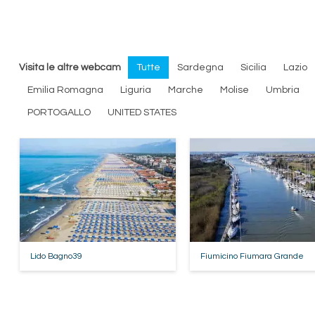
Visita le altre webcam
Tutte
Sardegna
Sicilia
Lazio
Emilia Romagna
Liguria
Marche
Molise
Umbria
PORTOGALLO
UNITED STATES
Lido Bagno39
Fiumicino Fiumara Grande