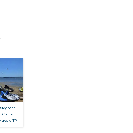
A
 Stagnone:
il Con La
 Marsala TP