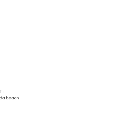
i i
i da beach