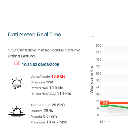
Dati Meteo Real Time
.
60.0
COD Centralina Meteo : castel-volturno
54.0
Ultima Lettura
48.0
19:32:52 08/08/2026
42.0
Velocita vento Knts
36.0
10.9 kts
Vento Attuale:
30.0
NW
Direzione:
24.0
10.9 kts
Raffica MAX:
11.9 kts
Raffica MAX OGGI:
18.0
12.0
10.9
8.9
29.8 °C
Temperatura:
6.0
78 %
Umidità:
0.0
0.0 mm
Pioggia:
15min
1014.7 hpa
Pressione: