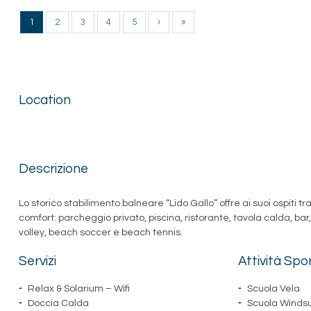
1
2
3
4
5
›
»
Location
Descrizione
Lo storico stabilimento balneare “Lido Gallo” offre ai suoi ospiti tra
comfort: parcheggio privato, piscina, ristorante, tavola calda, b
volley, beach soccer e beach tennis.
Servizi
Attività Spo
Relax & Solarium – Wifi
Scuola Vela
Doccia Calda
Scuola Windsu