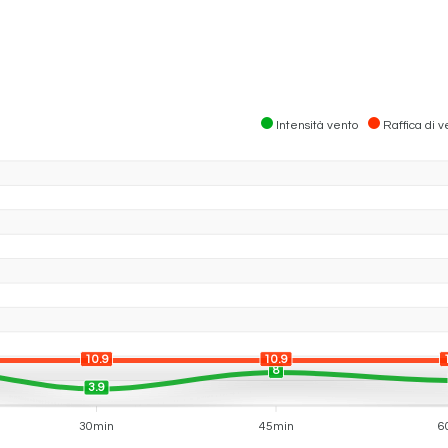
Intensità vento
Raffica di v
10.9
10.9
8
3.9
30min
45min
6