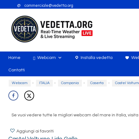
@ commerciale@vedetta.org
Home
Webcam
Installa vedetta
Web
Contatti
Webcam
-
ITALIA
-
Campania
-
Caserta
-
Castel Volturn
Se vuoi vedere tutte le migliori webcam del mare in Italia, vis
Aggiungi ai favoriti
Castel Volturno Lido Gallo