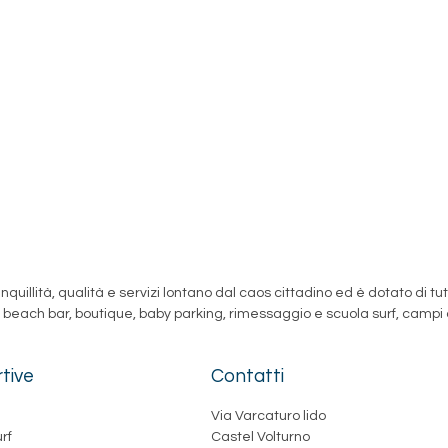
nquillità, qualità e servizi lontano dal caos cittadino ed è dotato di tutt
ar, beach bar, boutique, baby parking, rimessaggio e scuola surf, camp
rtive
Contatti
Via Varcaturo lido
rf
Castel Volturno