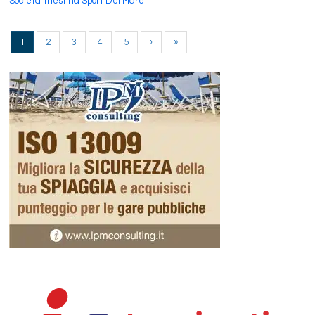
Società Triestina Sport Del Mare
1
2
3
4
5
›
»