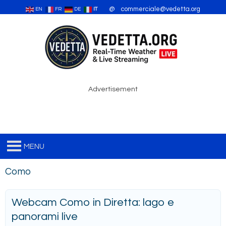
Vai
@ commerciale@vedetta.org
EN
FR
DE
IT
al
contenuto
Advertisement
MENU
Como
Webcam Como in Diretta: lago e
panorami live