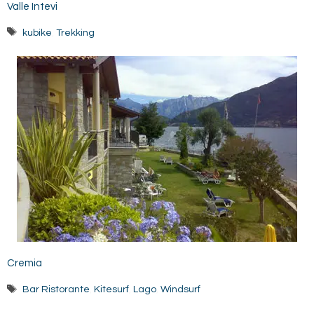
Valle Intevi
Tag
kubike
,
Trekking
Cremia
Tag
Bar Ristorante
,
Kitesurf
,
Lago
,
Windsurf