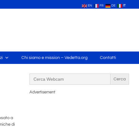
EN
FR
DE
IT
zi
Chi siamo e mission – Vedetta.org
Contatti
Search
for:
Advertisement
nsato a
miche di