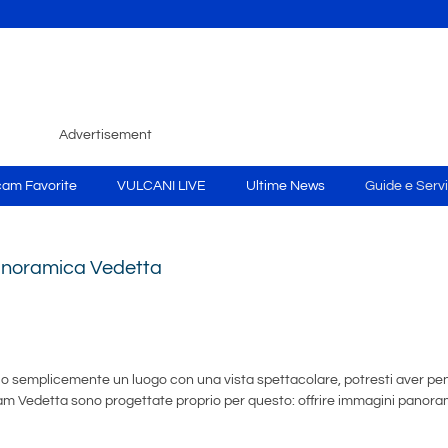
Advertisement
am Favorite
VULCANI LIVE
Ultime News
Guide e Servi
panoramica Vedetta
ica o semplicemente un luogo con una vista spettacolare, potresti aver pe
am Vedetta sono progettate proprio per questo: offrire immagini panora