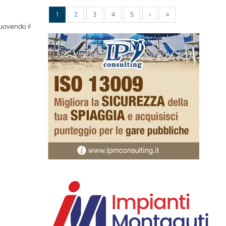
1
2
3
4
5
›
»
muovendo il