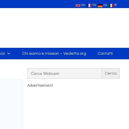
EN
FR
DE
IT
izi
Chi siamo e mission – Vedetta.org
Contatti
Search
for:
Advertisement