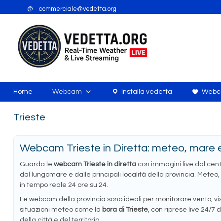
Vai
@ commerciale@vedetta.org
al
contenuto
Home
Webcam
Installa vedetta
Webca
Trieste
Webcam Trieste in Diretta: meteo, mare e
Guarda le
webcam Trieste in diretta
con immagini live dal centr
dal lungomare e dalle principali località della provincia. Meteo
in tempo reale 24 ore su 24.
Le webcam della provincia sono ideali per monitorare vento, visi
situazioni meteo come la
bora di Trieste
, con riprese live 24/7 d
della città e del territorio.