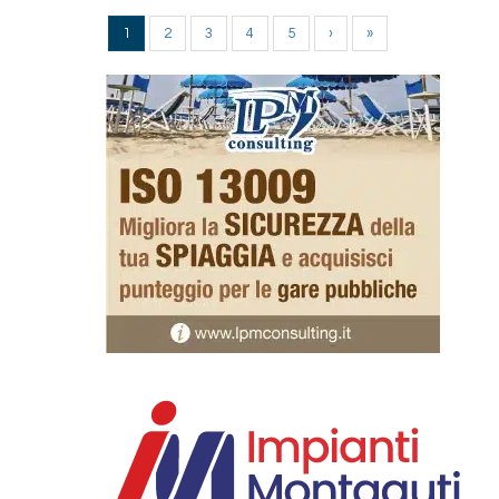
1
2
3
4
5
›
»