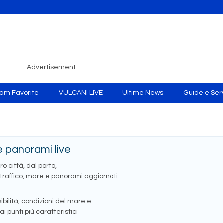
Advertisement
m Favorite
VULCANI LIVE
Ultime News
Guide e Serv
 panorami live
o città, dal porto,
, traffico, mare e panorami aggiornati
bilità, condizioni del mare e
ai punti più caratteristici