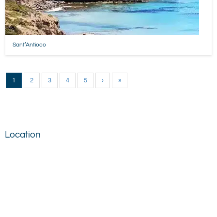
Sant’Antioco
1
2
3
4
5
›
»
Location