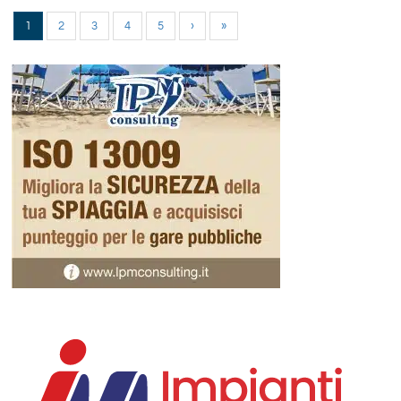
1
2
3
4
5
›
»