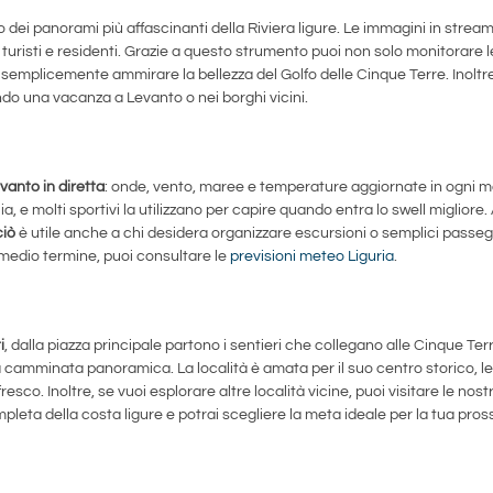
dei panorami più affascinanti della Riviera ligure. Le immagini in strea
 turisti e residenti. Grazie a questo strumento puoi non solo monitorare l
o semplicemente ammirare la bellezza del Golfo delle Cinque Terre. Inoltre
do una vacanza a Levanto o nei borghi vicini.
anto in diretta
: onde, vento, maree e temperature aggiornate in ogni 
a, e molti sportivi la utilizzano per capire quando entra lo swell migliore.
ciò
è utile anche a chi desidera organizzare escursioni o semplici passe
 medio termine, puoi consultare le
previsioni meteo Liguria
.
i
, dalla piazza principale partono i sentieri che collegano alle Cinque Terr
 camminata panoramica. La località è amata per il suo centro storico, l
resco. Inoltre, se vuoi esplorare altre località vicine, puoi visitare le nos
eta della costa ligure e potrai scegliere la meta ideale per la tua pro