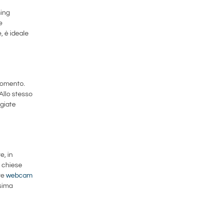
ming
e
, è ideale
momento.
 Allo stesso
ggiate
e, in
e chiese
tre
webcam
ssima