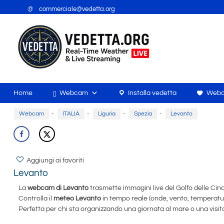
@ commerciale@vedetta.org
Home
Webcam
Installa vedetta
Webc
Webcam
-
ITALIA
-
Liguria
-
Spezia
-
Levanto
Aggiungi ai favoriti
Levanto
La
webcam di Levanto
trasmette immagini live del Golfo delle Cin
Controlla il
meteo Levanto
in tempo reale (onde, vento, temperatura
Perfetta per chi sta organizzando una giornata al mare o una visita 