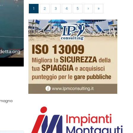
1
2
3
4
5
›
»
omagna