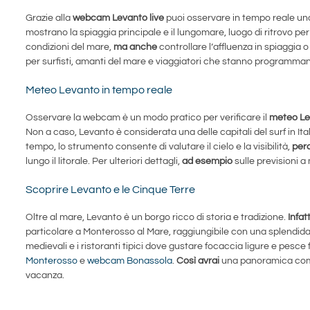
Grazie alla
webcam Levanto live
puoi osservare in tempo reale uno 
mostrano la spiaggia principale e il lungomare, luogo di ritrovo per
condizioni del mare,
ma anche
controllare l’affluenza in spiaggia 
per surfisti, amanti del mare e viaggiatori che stanno programman
Meteo Levanto in tempo reale
Osservare la webcam è un modo pratico per verificare il
meteo Lev
Non a caso, Levanto è considerata una delle capitali del surf in Itali
tempo, lo strumento consente di valutare il cielo e la visibilità,
per
lungo il litorale. Per ulteriori dettagli,
ad esempio
sulle previsioni a
Scoprire Levanto e le Cinque Terre
Oltre al mare, Levanto è un borgo ricco di storia e tradizione.
Infatt
particolare a Monterosso al Mare, raggiungibile con una splendida
medievali e i ristoranti tipici dove gustare focaccia ligure e pesce f
Monterosso
e
webcam Bonassola
.
Così avrai
una panoramica compl
vacanza.