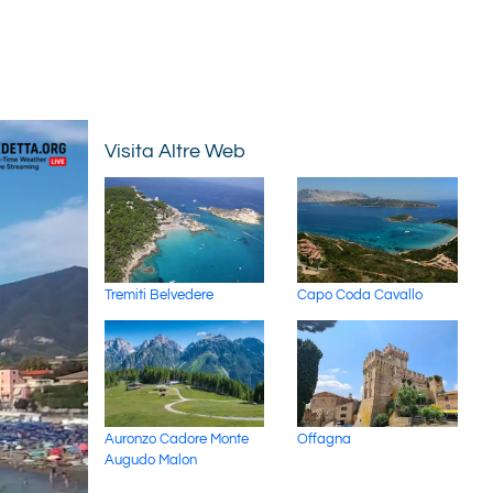
Visita Altre Web
Tremiti Belvedere
Capo Coda Cavallo
Auronzo Cadore Monte
Offagna
Augudo Malon