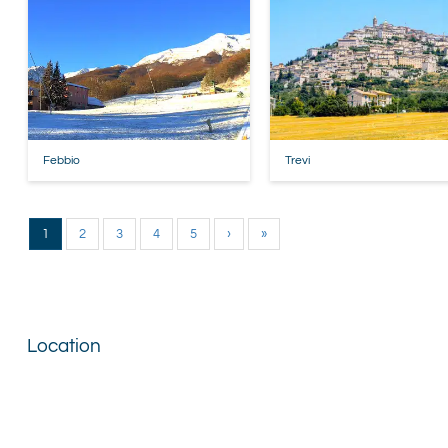
Febbio
Trevi
1
2
3
4
5
›
»
Location