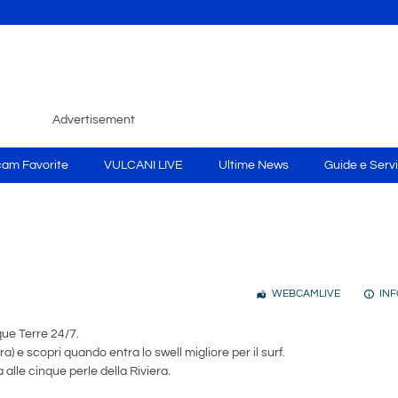
Advertisement
am Favorite
VULCANI LIVE
Ultime News
Guide e Servi
WEBCAMLIVE
INF
que Terre 24/7.
) e scopri quando entra lo swell migliore per il surf.
alle cinque perle della Riviera.