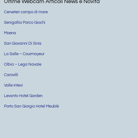
Ultime Webcam Articoli News e Novita’
Cerveteri campo di mare
Senigallia Parco Giochi
Moena
San Giovanni Di Sinis
La Salle – Courmayeur
Olbia – Lega Navale
Carovilli
Valle Intevi
Levanto Hotel Garden
Porto San Giorgio Hotel Meublè