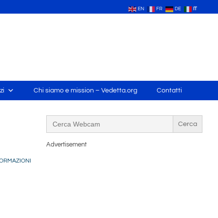
EN
FR
DE
IT
zi
Chi siamo e mission – Vedetta.org
Contatti
Search
for:
Advertisement
ORMAZIONI