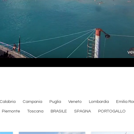
Calabria
Campania
Puglia
Veneto
Lombardia
Emilia R
Piemonte
Toscana
BRASILE
SPAGNA
PORTOGALLO