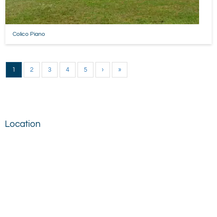
Colico Piano
1
2
3
4
5
›
»
Location