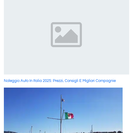
Noleggio Auto In Italia 2025: Prezzi, Consigli E Migliori Compagnie