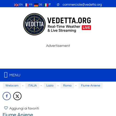
@ commerciale@vedetta.org
EN
FR
DE
IT
Advertisement
MENU
Webcam
-
ITALIA
-
Lazio
-
Roma
-
Fiume Aniene
Aggiungi ai favoriti
Fiume Aniene