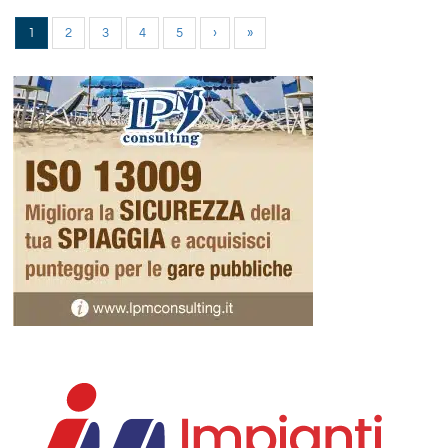
1
2
3
4
5
›
»