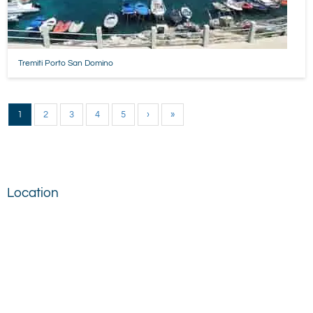
Tremiti Porto San Domino
1
2
3
4
5
›
»
Location