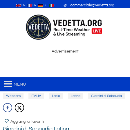
@ commerciale@vedetta.org
EN
FR
DE
IT
Advertisement
MENU
Webcam
-
ITALIA
-
Lazio
-
Latina
-
Giardini di Sabaudia
Aggiungi ai favoriti
Giardini di Sabaudia Latina