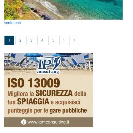
Ventotene
1
2
3
4
5
›
»