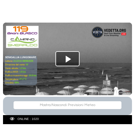
SENIGALLIA LUNGOMARE
Lettura:
21:22:01 08/08/2026
Direzione del vento:
W
Vento attuale:
1.0 kts
Raffica MAX:
1.8 kts
Raffica massima oggi:
14.8 kts
Temperatura:
27.2 °C
Umidità:
69%
Mostra/Nascondi Previsioni Meteo