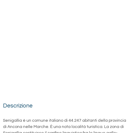
Descrizione
Senigallia è un comune italiano di 44.247 abitanti della provincia
di Ancona nelle Marche. È una nota località turistica. La zona di
Senigallia costituisce il confine linguistico fra le lingue gallo-