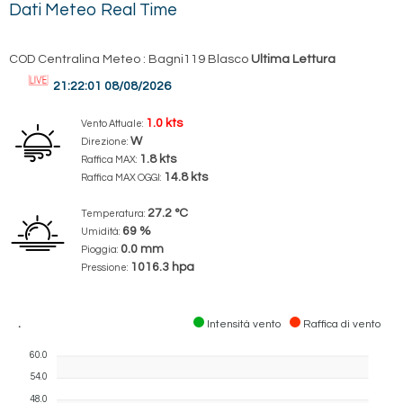
Dati Meteo Real Time
COD Centralina Meteo : Bagni119 Blasco
Ultima Lettura
21:22:01 08/08/2026
1.0 kts
Vento Attuale:
W
Direzione:
1.8 kts
Raffica MAX:
14.8 kts
Raffica MAX OGGI:
27.2 °C
Temperatura:
69 %
Umidità:
0.0 mm
Pioggia:
1016.3 hpa
Pressione:
.
Intensità vento
Raffica di vento
60.0
54.0
48.0