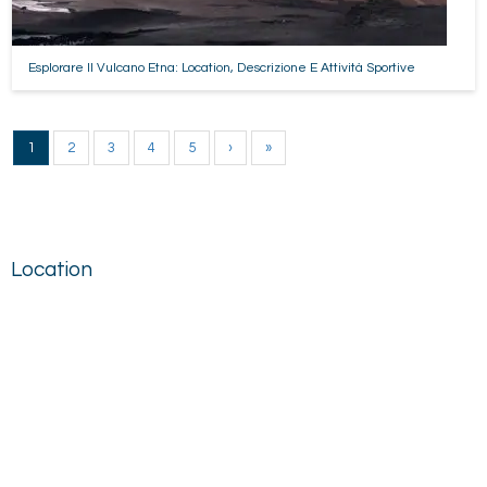
Esplorare Il Vulcano Etna: Location, Descrizione E Attività Sportive
1
2
3
4
5
›
»
Location