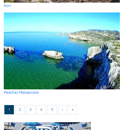
Acri
Peschici Manaccora
1
2
3
4
5
›
»