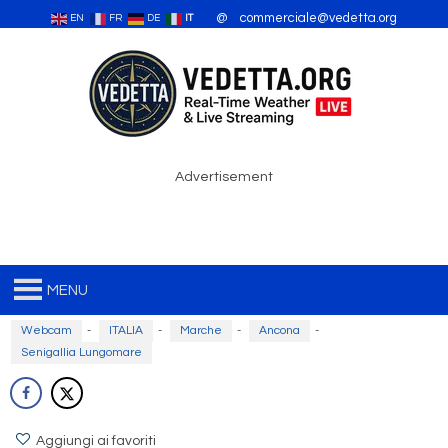
@ commerciale@vedetta.org
EN
FR
DE
IT
Advertisement
MENU
Webcam
-
ITALIA
-
Marche
-
Ancona
-
Senigallia Lungomare
Aggiungi ai favoriti