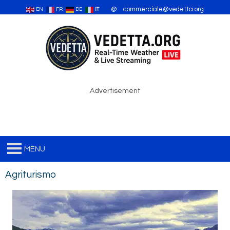
Vai
@ commerciale@vedetta.org
EN
FR
DE
IT
al
contenuto
Advertisement
MENU
Agriturismo