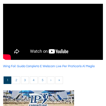
Wing Foil: Guida Completa E Webcam Live Per Praticarlo Al Meglio
1
2
3
4
5
›
»