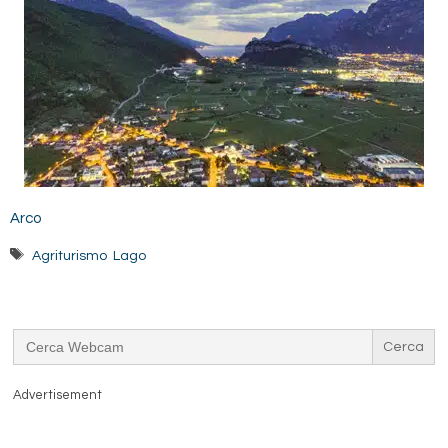
Arco
Tag
Agriturismo
,
Lago
Search
for:
Advertisement