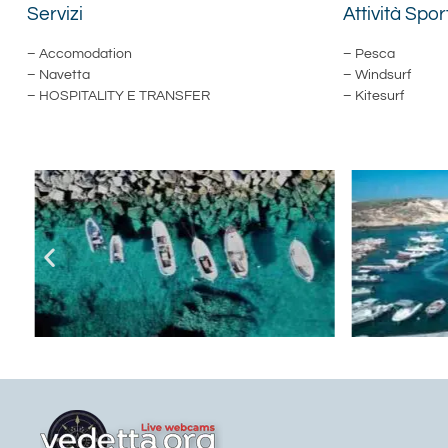
Servizi
Attività Spor
– Accomodation
– Pesca
– Navetta
– Windsurf
– HOSPITALITY E TRANSFER
– Kitesurf