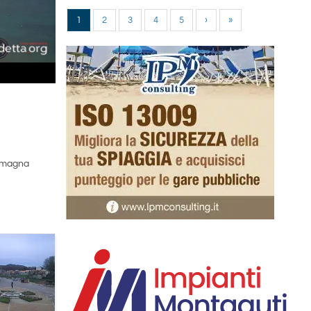
1
2
3
4
5
›
»
omagna