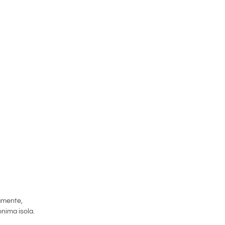
vamente,
onima isola.