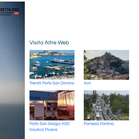
Visita Altre Web
Tremiti Porto San Domino
Acri
Porto San Giorgio ASD
Pomezia Pontina
Nautica Picena