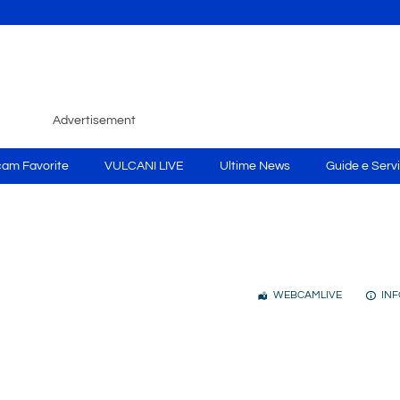
Advertisement
am Favorite
VULCANI LIVE
Ultime News
Guide e Servi
WEBCAMLIVE
INF