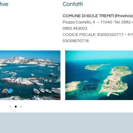
tive
Contatti
COMUNE DI ISOLE TREMITI (Provincia 
Piazza Castello, 4 – 71040 -Tel. 088
0882 463003
CODICE FISCALE: 83002320717 – P.I
03058670716