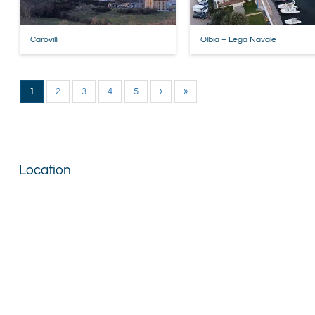
Carovilli
Olbia – Lega Navale
1
2
3
4
5
›
»
Location