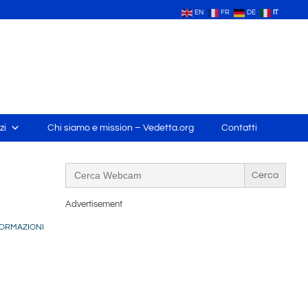
EN
FR
DE
IT
zi
Chi siamo e mission – Vedetta.org
Contatti
Search
for:
Advertisement
ORMAZIONI