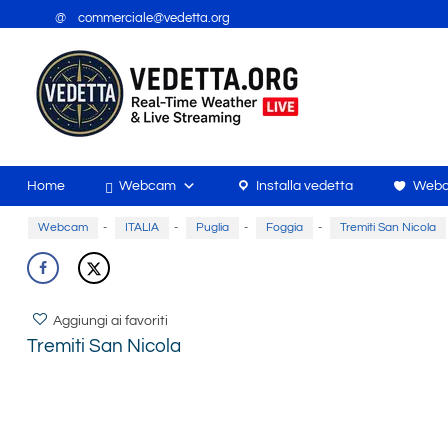
@ commerciale@vedetta.org
Home
Webcam
Installa vedetta
Webc
Webcam
-
ITALIA
-
Puglia
-
Foggia
-
Tremiti San Nicola
Aggiungi ai favoriti
Tremiti San Nicola